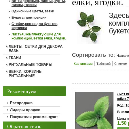
елки, ягодки.
Ветки деревьев, листья, кусты,
лианы, газоны
Одиночные цветы, ветки
Здесь
Букеты, композиции
компл
Стебли,ножки для букетов,
корзинки
букет
Листья, комплектующие для
композиций, ветки елки, ягодки.
ЛЕНТЫ, СЕТКИ ДЛЯ ДЕКОРА,
ВАЗЫ
Сортировать по:
Назван
ТКАНИ
Картинками
Таблицей
Списком
РИТУАЛЬНЫЕ ТОВАРЫ
ВЕНКИ, КОРЗИНЫ
РИТУАЛЬНЫЕ
Рекомендуем
Лист к
шёлк 
Распродажа
Код: 1
Лидеры продаж
В нали
Покупатели рекомендуют
Цена п
1.50 
Обратная связь