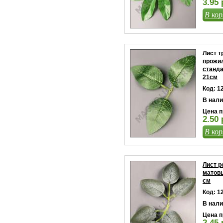
3.95 
В кор
Лист т
прожи
станд
21см
Код: 1
В нали
Цена п
2.50 
В кор
Лист р
матов
см
Код: 1
В нали
Цена п
2.45 