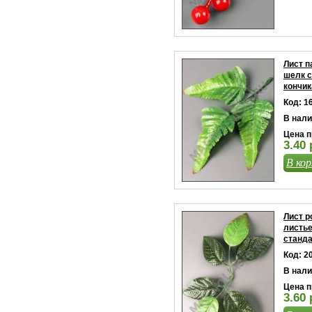
Лист п
шелк 
кончи
Код: 1
В нали
Цена п
3.40 
В кор
Лист р
листье
станда
Код: 2
В нали
Цена п
3.60 