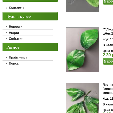
В кор
Контакты
Будь в курсе
Новости
***Лис
Акции
шёлк 2
События
Код: 1
В нали
Разное
Цена п
2.30 
Прайс-лист
В кор
Поиск
Лист п
(зелен
зелен
Код: 1
В нали
Цена п