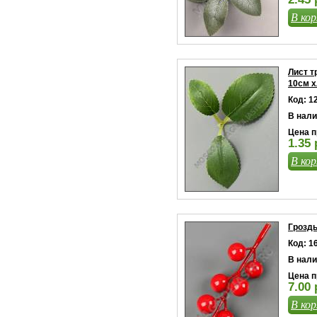
В кор
Лист т
10см х
Код: 1
В нали
Цена п
1.35 
В кор
Гроздь
Код: 1
В нали
Цена п
7.00 
В кор