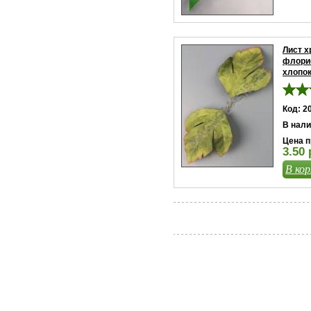
Лист 
флори
хлопок
Код: 2
В нали
Цена п
3.50 
В кор