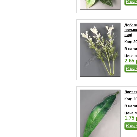
В кор
Добавк
посыпа
сир)
Код: 2
В нали
Цена п
2.65 
В кор
Лист т
Код: 2
В нали
Цена п
1.75 
В кор