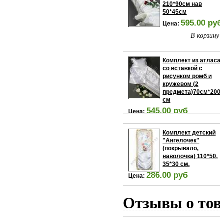
210*90см нав
50*45см
595.00 ру
Цена:
В корзину
Комплект из атлас
со вставкой с
рисунком ромб и
кружевом (2
предмета)70см*20
см
545.00 руб
Цена:
В корзину
Комплект детский
"Ангелочек"
(покрывало,
наволочка) 110*50,
35*30 см.
286.00 руб
Цена:
В корзину
Отзывы о то