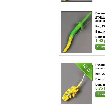
Пестик
крупны
8см (1
Код: 2
В нали
Цена п
1.40 
В кор
Пестик
посып
Код: 2
В нали
Цена п
0.75 
В кор