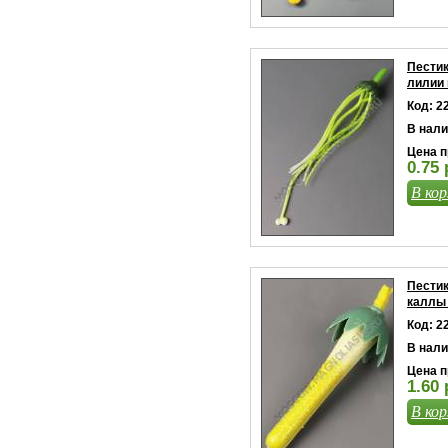
Пестик
лилии 
Код: 2
В нали
Цена п
0.75 
В кор
Пестик
каллы 
Код: 2
В нали
Цена п
1.60 
В кор