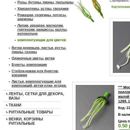
Сортировать 
Розы, бутоны, пионы, тюльпаны
Картинкам
Хризантемы, астры, гвоздики
Ромашки, георгины, лотосы,
анемоны
Лилии, орхидеи, магнолии,
гортензии, нарциссы, каллы,
колокольчи
комплектующие для цветов
Ветки деревьев, листья, кусты,
лианы, газоны
Одиночные цветы, ветки
Букеты, композиции
Стебли,ножки для букетов,
корзинки
Листья, комплектующие для
композиций, ветки елки, ягодки.
*** Мо
подло
ЛЕНТЫ, СЕТКИ ДЛЯ ДЕКОРА,
малой 
ВАЗЫ
1289. 1
ТКАНИ
Код: 2
РИТУАЛЬНЫЕ ТОВАРЫ
В нали
ВЕНКИ, КОРЗИНЫ
Цена п
РИТУАЛЬНЫЕ
0.50 