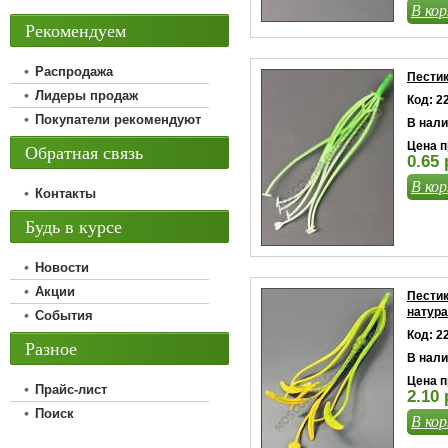
В кор
Рекомендуем
Распродажа
Пестик
Лидеры продаж
Код: 2
Покупатели рекомендуют
В нали
Цена п
Обратная связь
0.65 
В кор
Контакты
Будь в курсе
Новости
Акции
Пестик
натур
События
Код: 2
Разное
В нали
Цена п
Прайс-лист
2.10 
Поиск
В кор