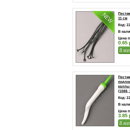
Пестик
11 см
Код: 2
В нали
Цена п
0.65 
В кор
Пестик
подлож
каллы 
(1088, 
Код: 2
В нали
Цена п
3.85 
В кор