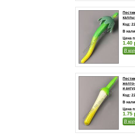
Пестик
каллы 
Код: 2
В нали
Цена п
1.40 
В кор
Пестик
желто
и анту
Код: 2
В нали
Цена п
1.75 
В кор