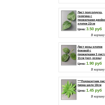
Лист подсолнуха,
георгина с
прожилками двойн
хлопок 22см
3.50 руб
Цена:
В корзину
Лист розы хлопок
боковой с
прожилками 3 лист
11см (зел, осень)
1.90 руб
Цена:
В корзину
***Подразетник лис
пиона шелк 18см
1.45 руб
Цена:
В корзину