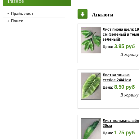
Разное
Аналоги
Прайс-лист
Поиск
Лист пиона шелк 19
см (зеленый и темн
зеленый)
3.95 руб
Цена:
В корзину
Лист каллы на
стебле 24/41см
8.50 руб
Цена:
В корзину
Лист тюльпана шё
20см
1.75 руб
Цена: