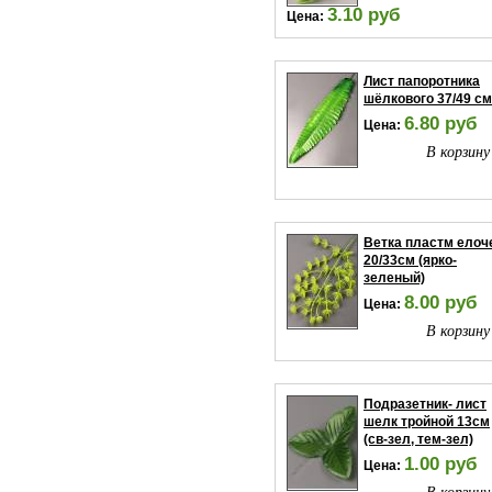
3.10 руб
Цена:
В корзину
Лист папоротника
шёлкового 37/49 см
6.80 руб
Цена:
В корзину
Ветка пластм елоч
20/33см (ярко-
зеленый)
8.00 руб
Цена:
В корзину
Подразетник- лист
шелк тройной 13см
(св-зел, тем-зел)
1.00 руб
Цена:
В корзину