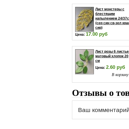
Лист монстеры с
блестящим
напылением 24/37
(сер син св-зел кра
сир)
17.00 руб
Цена:
В корзину
Лист розы 6 листье
матовый хлопок 20
см
2.60 руб
Цена:
В корзину
Отзывы о то
Ваш комментарий