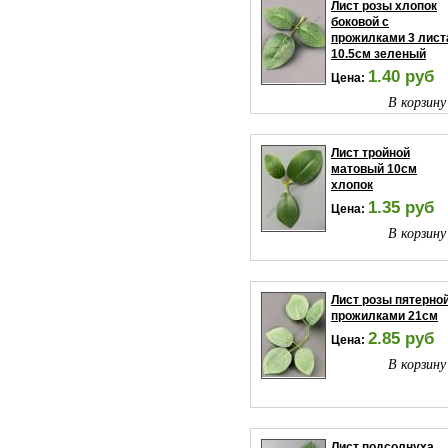
Лист розы хлопок
боковой с
прожилками 3 лист
10.5см зеленый
1.40 руб
Цена:
В корзину
Лист тройной
матовый 10см
хлопок
1.35 руб
Цена:
В корзину
Лист розы пятерной
прожилками 21см
2.85 руб
Цена:
В корзину
Лист подсолнуха,